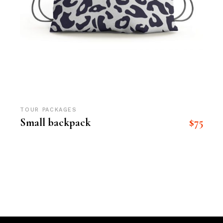
TOUR PACKAGES
$
75
Small backpack