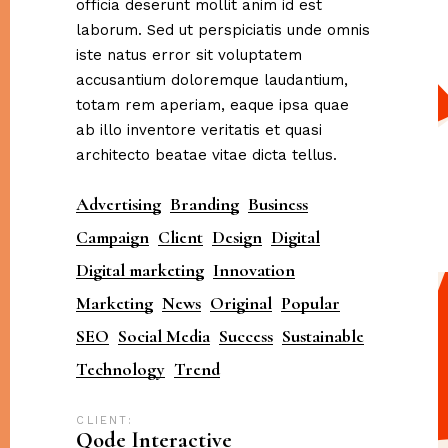
officia deserunt mollit anim id est
laborum. Sed ut perspiciatis unde omnis
iste natus error sit voluptatem
accusantium doloremque laudantium,
totam rem aperiam, eaque ipsa quae
ab illo inventore veritatis et quasi
architecto beatae vitae dicta tellus.
Advertising
Branding
Business
Campaign
Client
Design
Digital
Digital marketing
Innovation
Marketing
News
Original
Popular
SEO
Social Media
Success
Sustainable
Technology
Trend
CLIENT:
Qode Interactive