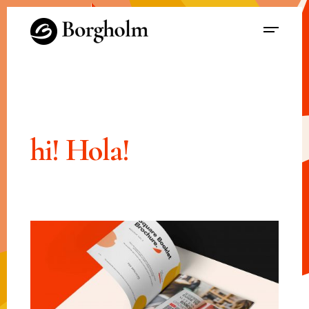
hi!
Hola!